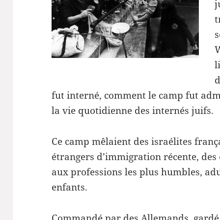
j
t
s
W
l
d
fut interné, comment le camp fut adm
la vie quotidienne des internés juifs.
Ce camp mêlaient des israélites frança
étrangers d’immigration récente, des 
aux professions les plus humbles, adu
enfants.
Commandé par des Allemands, gardé e