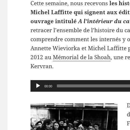
Cette semaine, nous recevons
les his
Michel Laffitte qui signent aux éd
ouvrage intitulé
A l’intérieur du 
retracer l’ensemble de l’histoire du 
comprendre comment les internés y on
Annette Wieviorka et Michel Laffitte p
2012 au
Mémorial de la Shoah
, une r
Kervran.
Lecteur
00:00
audio
D
d
F