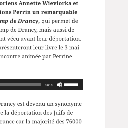
toriens Annette Wieviorka et
itions Perrin un remarquable
camp de Drancy
,
qui permet de
camp de Drancy, mais aussi de
t vécu avant leur déportation.
résenteront leur livre le 3 mai
encontre animée par Perrine
Utilisez
00:00
les
flèches
rancy est devenu un synonyme
haut/bas
e la déportation des Juifs de
pour
rance car la majorité des 76000
augmenter