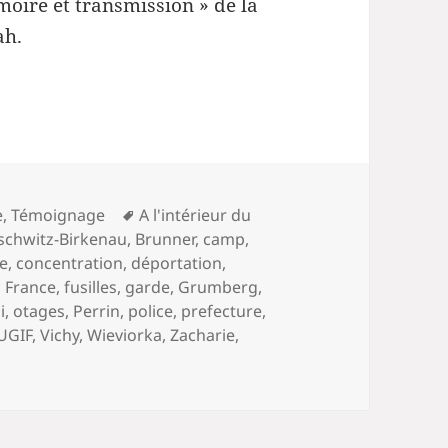
oire et transmission » de la
ah.
Mots-
e
,
Témoignage
A l'intérieur du
clés
schwitz-Birkenau
,
Brunner
,
camp
,
e
,
concentration
,
déportation
,
,
France
,
fusilles
,
garde
,
Grumberg
,
i
,
otages
,
Perrin
,
police
,
prefecture
,
UGIF
,
Vichy
,
Wieviorka
,
Zacharie
,