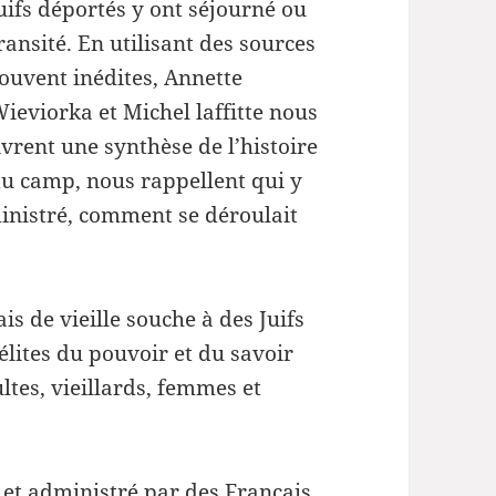
uifs déportés y ont séjourné ou
ou
ransité. En utilisant des sources
diminuer
ouvent inédites, Annette
le
ieviorka et Michel laffitte nous
volume.
ivrent une synthèse de l’histoire
u camp, nous rappellent qui y
inistré, comment se déroulait
is de vieille souche à des Juifs
élites du pouvoir et du savoir
ltes, vieillards, femmes et
t administré par des Français,