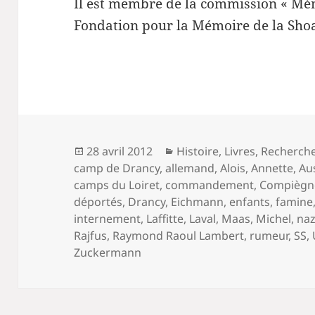
Il est membre de la commission « Mém
Fondation pour la Mémoire de la Sho
Publié
Catégories
28 avril 2012
Histoire
,
Livres
,
Recherch
le
camp de Drancy
,
allemand
,
Alois
,
Annette
,
Au
camps du Loiret
,
commandement
,
Compiègn
déportés
,
Drancy
,
Eichmann
,
enfants
,
famine
internement
,
Laffitte
,
Laval
,
Maas
,
Michel
,
naz
Rajfus
,
Raymond Raoul Lambert
,
rumeur
,
SS
,
Zuckermann