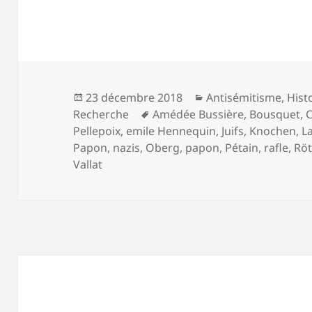
Publié
Catégories
23 décembre 2018
Antisémitisme
,
Hist
le
Mots-
Recherche
Amédée Bussière
,
Bousquet
,
clés
Pellepoix
,
emile Hennequin
,
Juifs
,
Knochen
,
L
Papon
,
nazis
,
Oberg
,
papon
,
Pétain
,
rafle
,
Rö
Vallat