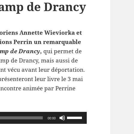
 camp de Drancy
toriens Annette Wieviorka et
itions Perrin un remarquable
camp de Drancy
,
qui permet de
camp de Drancy, mais aussi de
t vécu avant leur déportation.
résenteront leur livre le 3 mai
encontre animée par Perrine
Utilisez
00:00
les