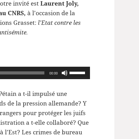
otre invité est
Laurent Joly,
 au CNRS,
à l’occasion de la
tions Grasset:
l’Etat contre les
 antisémite.
Utilisez
00:00
les
flèches
Pétain a t-il impulsé une
haut/bas
ids de la pression allemande? Y
pour
étrangers pour protéger les juifs
augmenter
stration a t-elle collaboré? Que
ou
 à l’Est? Les crimes de bureau
diminuer