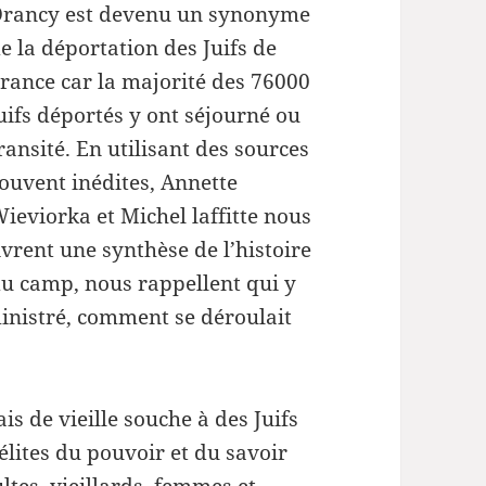
flèches
rancy est devenu un synonyme
haut/bas
e la déportation des Juifs de
pour
rance car la majorité des 76000
augmenter
uifs déportés y ont séjourné ou
ou
ransité. En utilisant des sources
diminuer
ouvent inédites, Annette
le
ieviorka et Michel laffitte nous
volume.
ivrent une synthèse de l’histoire
u camp, nous rappellent qui y
inistré, comment se déroulait
is de vieille souche à des Juifs
élites du pouvoir et du savoir
ltes, vieillards, femmes et