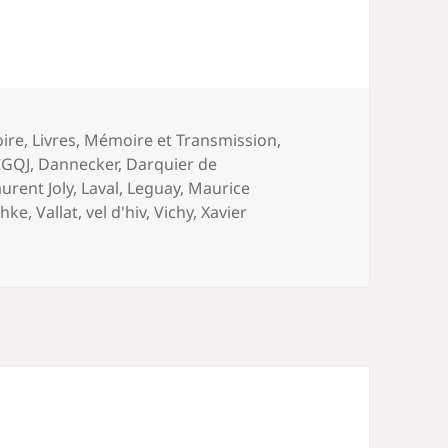
oire
,
Livres
,
Mémoire et Transmission
,
CGQJ
,
Dannecker
,
Darquier de
aurent Joly
,
Laval
,
Leguay
,
Maurice
thke
,
Vallat
,
vel d'hiv
,
Vichy
,
Xavier