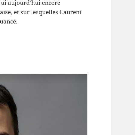
 qui aujourd’hui encore
le
aise, et sur lesquelles Laurent
volume.
nuancé.