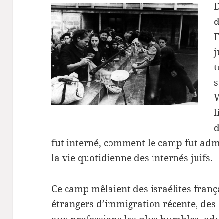
D
d
F
j
t
s
W
l
d
fut interné, comment le camp fut adm
la vie quotidienne des internés juifs.
Ce camp mêlaient des israélites frança
étrangers d’immigration récente, des 
aux professions les plus humbles, adu