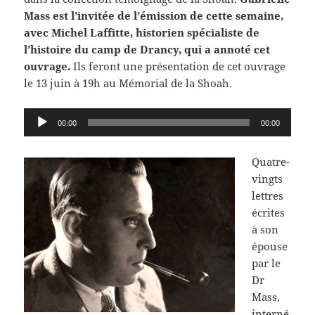
Mass est l’invitée de l’émission de cette semaine,
avec Michel Laffitte, historien spécialiste de
l’histoire du camp de Drancy, qui a annoté cet
ouvrage.
Ils feront une présentation de cet ouvrage
le 13 juin à 19h au Mémorial de la Shoah.
Lecteur
00:00
00:00
audio
Quatre-
vingts
lettres
écrites
à son
épouse
par le
Dr
Mass,
interné