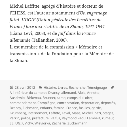
Michel Laffitte, agrégé d’histoire et docteur de
l’EHESS, est l’auteur notamment d’
Un engrenage
fatal. L’UGIF (Union générale des Israélites de
France) face aux réalités de la Shoah, 1941-1944
(Liana Levi, 2003), et de
Juif dans la France
allemande
(Tallandier, 2006).
Il est membre de la commission « Mémoire et
transmission » de la Fondation pour la Mémoire de
la Shoah.
Publié
Catégories
Mots-
28 avril 2012
Histoire
,
Livres
,
Recherche
,
Témoignage
le
clés
A l'intérieur du camp de Drancy
,
allemand
,
Alois
,
Annette
,
Auschwitz-Birkenau
,
Brunner
,
camp
,
camps du Loiret
,
commandement
,
Compiègne
,
concentration
,
déportation
,
déportés
,
Drancy
,
Eichmann
,
enfants
,
famine
,
France
,
fusilles
,
garde
,
Grumberg
,
internement
,
Laffitte
,
Laval
,
Maas
,
Michel
,
nazi
,
otages
,
Perrin
,
police
,
prefecture
,
Rajfus
,
Raymond Raoul Lambert
,
rumeur
,
SS
,
UGIF
,
Vichy
,
Wieviorka
,
Zacharie
,
Zuckermann