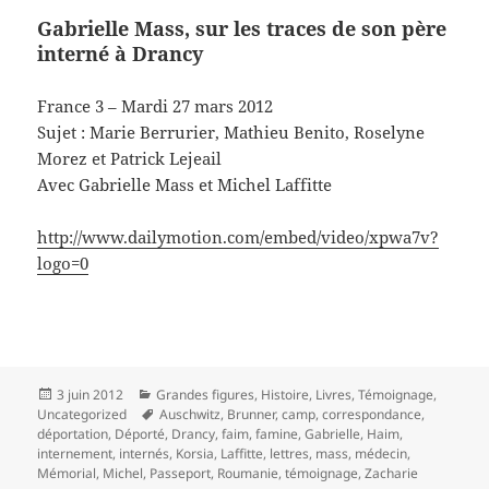
Gabrielle Mass, sur les traces de son père
interné à Drancy
France 3 – Mardi 27 mars 2012
Sujet : Marie Berrurier, Mathieu Benito, Roselyne
Morez et Patrick Lejeail
Avec Gabrielle Mass et Michel Laffitte
http://www.dailymotion.com/embed/video/xpwa7v?
logo=0
Publié
Catégories
3 juin 2012
Grandes figures
,
Histoire
,
Livres
,
Témoignage
,
le
Mots-
Uncategorized
Auschwitz
,
Brunner
,
camp
,
correspondance
,
clés
déportation
,
Déporté
,
Drancy
,
faim
,
famine
,
Gabrielle
,
Haim
,
internement
,
internés
,
Korsia
,
Laffitte
,
lettres
,
mass
,
médecin
,
Mémorial
,
Michel
,
Passeport
,
Roumanie
,
témoignage
,
Zacharie