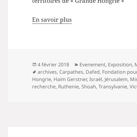
territoires de « Grande Hongrie »
En savoir plus
Publié
Catégories
4 février 2018
Evenement
,
Exposition
,
le
Mots-
archives
,
Carpathes
,
Dafed
,
Fondation pour
clés
Hongrie
,
Haim Gerstner
,
Israël
,
Jérusalem
,
Mi
recherche
,
Ruthenie
,
Shoah
,
Transylvanie
,
Vic