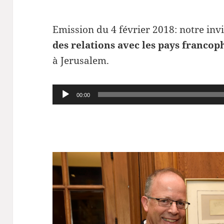
Emission du 4 février 2018: notre inv
des relations avec les pays francop
à Jerusalem.
Lecteur
00:00
audio