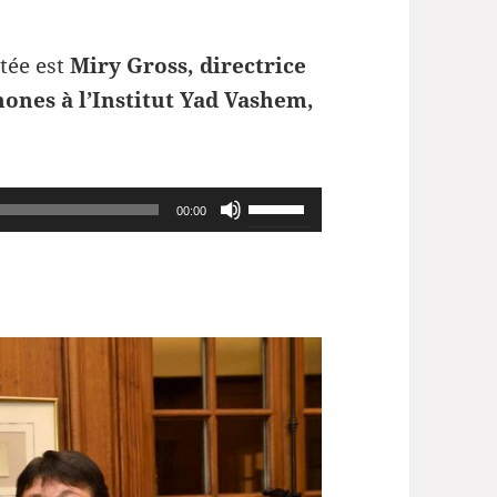
itée est
Miry Gross, directrice
hones à l’Institut Yad Vashem,
Utilisez
00:00
les
flèches
haut/bas
pour
augmenter
ou
diminuer
le