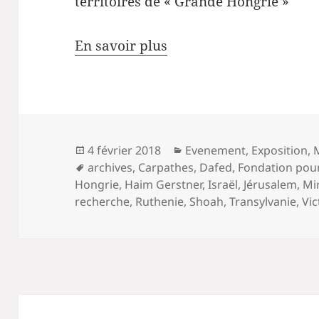
territoires de « Grande Hongrie »
En savoir plus
Publié
Catégories
4 février 2018
Evenement
,
Exposition
,
le
Mots-
archives
,
Carpathes
,
Dafed
,
Fondation pour
clés
Hongrie
,
Haim Gerstner
,
Israël
,
Jérusalem
,
Mi
recherche
,
Ruthenie
,
Shoah
,
Transylvanie
,
Vic