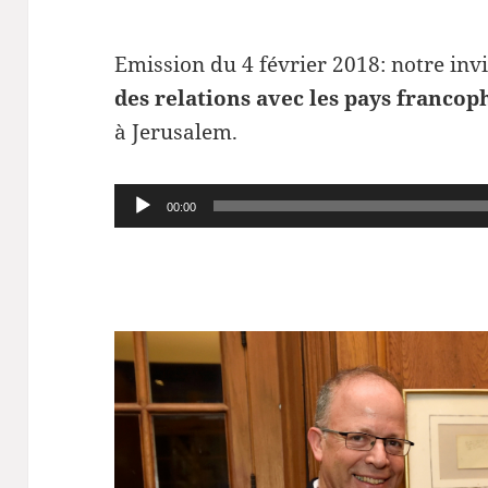
Emission du 4 février 2018: notre inv
des relations avec les pays francop
à Jerusalem.
Lecteur
00:00
audio