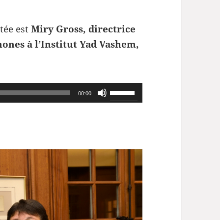
itée est
Miry Gross, directrice
hones à l’Institut Yad Vashem,
Utilisez
00:00
les
flèches
haut/bas
pour
augmenter
ou
diminuer
le