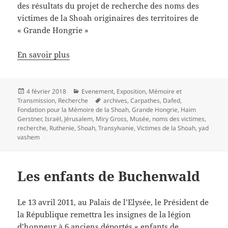
des résultats du projet de recherche des noms des
victimes de la Shoah originaires des territoires de
« Grande Hongrie »
En savoir plus
Publié
Catégories
4 février 2018
Evenement
,
Exposition
,
Mémoire et
le
Mots-
Transmission
,
Recherche
archives
,
Carpathes
,
Dafed
,
clés
Fondation pour la Mémoire de la Shoah
,
Grande Hongrie
,
Haim
Gerstner
,
Israël
,
Jérusalem
,
Miry Gross
,
Musée
,
noms des victimes
,
recherche
,
Ruthenie
,
Shoah
,
Transylvanie
,
Victimes de la Shoah
,
yad
vashem
Les enfants de Buchenwald
Le 13 avril 2011, au Palais de l’Elysée, le Président de
la République remettra les insignes de la légion
d’honneur à 6 anciens déportés « enfants de