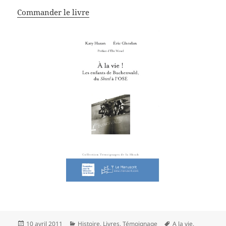
Commander le livre
Publié
Catégories
Mots-
10 avril 2011
Histoire
,
Livres
,
Témoignage
A la vie
,