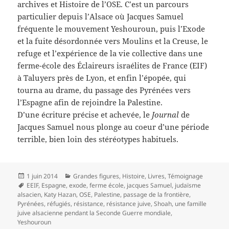
archives et Histoire de l’OSE. C’est un parcours
particulier depuis l’Alsace où Jacques Samuel
fréquente le mouvement Yeshouroun, puis
l’Exode
et la fuite désordonnée vers Moulins et la Creuse, le
refuge et l’expérience de la vie collective dans une
ferme-école des Éclaireurs israélites de France (EIF)
à Taluyers près de Lyon, et enfin l’épopée, qui
tourna au drame, du passage des Pyrénées vers
l’Espagne afin de rejoindre la Palestine.
D’une écriture précise et achevée, le
Journal
de
Jacques Samuel nous plonge au coeur d’une période
terrible, bien loin des stéréotypes
habituels.
Publié
Catégories
1 juin 2014
Grandes figures
,
Histoire
,
Livres
,
Témoignage
le
Mots-
EEIF
,
Espagne
,
exode
,
ferme école
,
jacques Samuel
,
judaïsme
clés
alsacien
,
Katy Hazan
,
OSE
,
Palestine
,
passage de la frontière
,
Pyrénées
,
réfugiés
,
résistance
,
résistance juive
,
Shoah
,
une famille
juive alsacienne pendant la Seconde Guerre mondiale
,
Yeshouroun