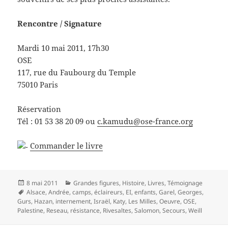
Rencontre / Signature
Mardi 10 mai 2011, 17h30
OSE
117, rue du Faubourg du Temple
75010 Paris
Réservation
Tél : 01 53 38 20 09 ou
c.kamudu@ose-france.org
Commander le livre
Publié
Catégories
8 mai 2011
Grandes figures
,
Histoire
,
Livres
,
Témoignage
le
Mots-
Alsace
,
Andrée
,
camps
,
éclaireurs
,
EI
,
enfants
,
Garel
,
Georges
,
clés
Gurs
,
Hazan
,
internement
,
Israël
,
Katy
,
Les Milles
,
Oeuvre
,
OSE
,
Palestine
,
Reseau
,
résistance
,
Rivesaltes
,
Salomon
,
Secours
,
Weill