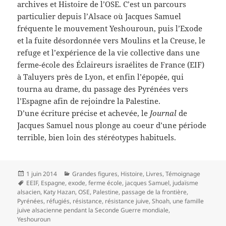
archives et Histoire de l’OSE. C’est un parcours
particulier depuis l’Alsace où Jacques Samuel
fréquente le mouvement Yeshouroun, puis
l’Exode
et la fuite désordonnée vers Moulins et la Creuse, le
refuge et l’expérience de la vie collective dans une
ferme-école des Éclaireurs israélites de France (EIF)
à Taluyers près de Lyon, et enfin l’épopée, qui
tourna au drame, du passage des Pyrénées vers
l’Espagne afin de rejoindre la Palestine.
D’une écriture précise et achevée, le
Journal
de
Jacques Samuel nous plonge au coeur d’une période
terrible, bien loin des stéréotypes
habituels.
Publié
Catégories
1 juin 2014
Grandes figures
,
Histoire
,
Livres
,
Témoignage
le
Mots-
EEIF
,
Espagne
,
exode
,
ferme école
,
jacques Samuel
,
judaïsme
clés
alsacien
,
Katy Hazan
,
OSE
,
Palestine
,
passage de la frontière
,
Pyrénées
,
réfugiés
,
résistance
,
résistance juive
,
Shoah
,
une famille
juive alsacienne pendant la Seconde Guerre mondiale
,
Yeshouroun