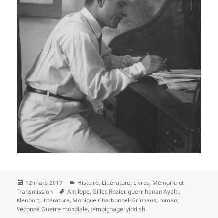
Publié
Catégories
12 mars 2017
Histoire
,
Littérature
,
Livres
,
Mémoire et
le
Mots-
Transmission
Antilope
,
Gilles Rozier
,
guerr
,
hanan Ayalti
,
clés
Klenbort
,
littérature
,
Monique Charbonnel-Grinhaus
,
roman
,
Seconde Guerre mondiale
,
témoignage
,
yiddish