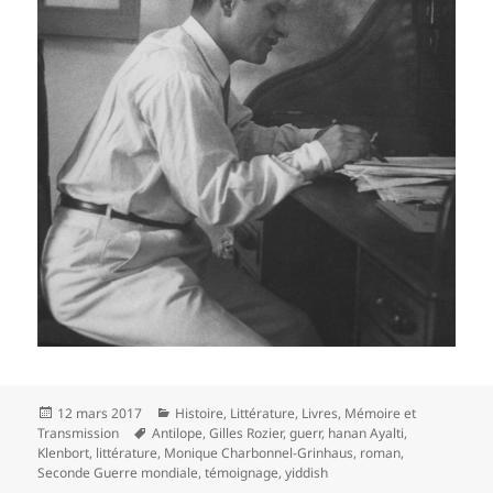
Publié
Catégories
12 mars 2017
Histoire
,
Littérature
,
Livres
,
Mémoire et
le
Mots-
Transmission
Antilope
,
Gilles Rozier
,
guerr
,
hanan Ayalti
,
clés
Klenbort
,
littérature
,
Monique Charbonnel-Grinhaus
,
roman
,
Seconde Guerre mondiale
,
témoignage
,
yiddish