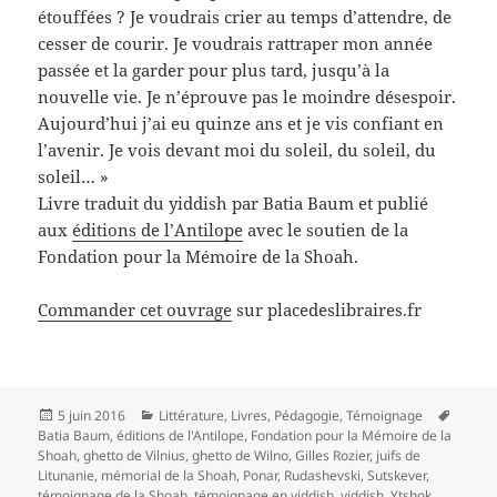
étouffées ? Je voudrais crier au temps d’attendre, de
cesser de courir. Je voudrais rattraper mon année
passée et la garder pour plus tard, jusqu’à la
nouvelle vie. Je n’éprouve pas le moindre désespoir.
Aujourd’hui j’ai eu quinze ans et je vis confiant en
l’avenir. Je vois devant moi du soleil, du soleil, du
soleil… »
Livre traduit du yiddish par Batia Baum et publié
aux
éditions de l’Antilope
avec le soutien de la
Fondation pour la Mémoire de la Shoah.
Commander cet ouvrage
sur placedeslibraires.fr
Publié
Catégories
Mots-
5 juin 2016
Littérature
,
Livres
,
Pédagogie
,
Témoignage
le
clés
Batia Baum
,
éditions de l'Antilope
,
Fondation pour la Mémoire de la
Shoah
,
ghetto de Vilnius
,
ghetto de Wilno
,
Gilles Rozier
,
juifs de
Litunanie
,
mémorial de la Shoah
,
Ponar
,
Rudashevski
,
Sutskever
,
témoignage de la Shoah
,
témoignage en yiddish
,
yiddish
,
Ytshok