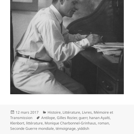
Publié
Catégories
12 mars 2017
Histoire
,
Littérature
,
Livres
,
Mémoire et
le
Mots-
Transmission
Antilope
,
Gilles Rozier
,
guerr
,
hanan Ayalti
,
clés
Klenbort
,
littérature
,
Monique Charbonnel-Grinhaus
,
roman
,
Seconde Guerre mondiale
,
témoignage
,
yiddish