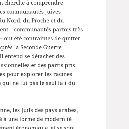
n cherche à comprendre
ou
es communautés juives
diminuer
du Nord, du Proche et du
le
ent – communautés parfois très
volume.
– ont été contraintes de quitter
après la Seconde Guerre
Il entend se détacher des
ssionnelles et des partis pris
es pour explorer les racines
qui ne fut pas le seul fait du
nne, les Juifs des pays arabes,
dé à une forme de modernité
pement économique, et se sont