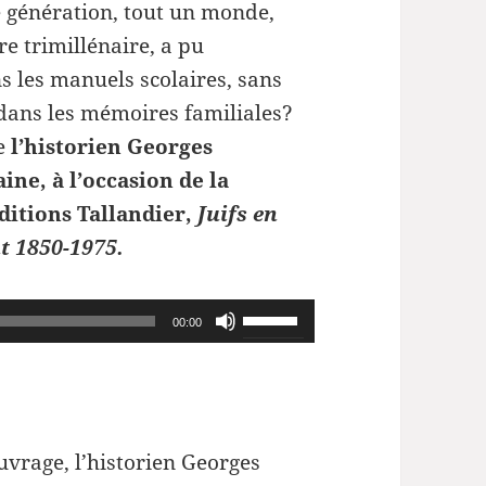
 génération, tout un monde,
re trimillénaire, a pu
ns les manuels scolaires, sans
 dans les mémoires familiales?
ie
l’historien Georges
ine, à l’occasion de la
ditions Tallandier,
Juifs en
t 1850-1975.
Utilisez
00:00
les
flèches
haut/bas
pour
uvrage, l’historien Georges
augmenter