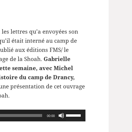
les lettres qu’a envoyées son
u’il était interné au camp de
blié aux éditions FMS/ le
nage de la Shoah.
Gabrielle
 cette semaine, avec Michel
’histoire du camp de Drancy,
 une présentation de cet ouvrage
oah.
Utilisez
00:00
les