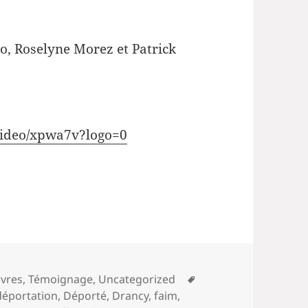
to, Roselyne Morez et Patrick
e
video/xpwa7v?logo=0
Mots-
ivres
,
Témoignage
,
Uncategorized
clés
déportation
,
Déporté
,
Drancy
,
faim
,