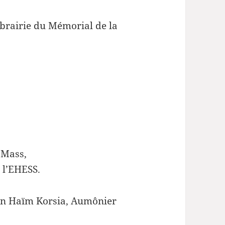
ibrairie du Mémorial de la
 Mass,
à l’EHESS.
in Haïm Korsia, Aumônier