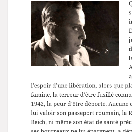
Q
s
i
D
j
d
l
A
a
l’espoir d’une libération, alors que pl
famine, la terreur d’être fusillé comm
1942, la peur d’être déporté. Aucune 
lui valoir son passeport roumain, la 
Reich, ni même son état de santé préc
ses bourreaux ne lui épargnent la dép