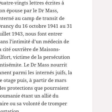
flèches
uatre-vingts lettres écrites à
haut/bas
on épouse par le Dr Mass,
pour
nterné au camp de transit de
augmenter
rancy du 16 octobre 1941 au 31
ou
uillet 1943, nous font entrer
diminuer
ans l’intimité d’un médecin de
le
a cité ouvrière de Maisons-
volume.
lfort, victime de la persécution
ntisémite. Le Dr Mass nourrit
anent parmi les internés juifs, la
e otage puis, à partir de mars
des protections que pourraient
Roumanie étant un allié du
aire ou sa volonté de tromper
ortation.