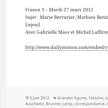
France 3 – Mardi 27 mars 2012
Sujet : Marie Berrurier, Mathieu Beni
Lejeail
Avec Gabrielle Mass et Michel Laffitt
http://www.dailymotion.com/embed/
Publié
Catégories
3 juin 2012
Grandes figures
,
Histoire
,
L
le
Auschwitz
,
Brunner
,
camp
,
correspondance
,