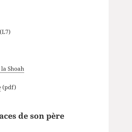
 (L7)
 la Shoah
e
(pdf)
races de son père