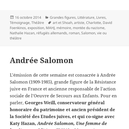
Publié
Catégories
16 octobre 2014
Grandes figures
,
Littérature
,
Livres
,
le
Mots-
Témoignage
,
Théâtre
art et Shoah
,
artiste
,
Charlotte
,
David
clés
Foenkinos
,
exposition
,
MAHJ
,
mémoire
,
montée du nazisme
,
Nathalie Hazan
,
réfugiés allemands
,
roman
,
Salomon
,
vie ou
théâtre
Andrée Salomon
L’émission de cette semaine est consacrée à Andrée
Salomon (1909-1985), grande figure de la Résistance
juive en France et ancienne responsable de l’action
sociale de l’Oeuvre de Secours aux Enfants. Pour en
parler,
Georges Weill, conservateur général
honoraire du patrimoine et ancien président de
la Société des Etudes juives, et qui co-signe avec
Katy Hazan,
Andrée Salomon, Une femme de