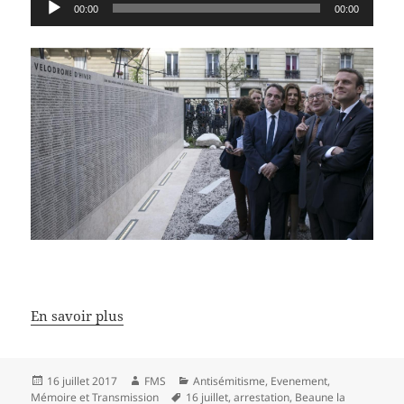
Lecteur
00:00
00:00
audio
En savoir plus
Publié
Auteur
Catégories
16 juillet 2017
FMS
Antisémitisme
,
Evenement
,
le
Mots-
Mémoire et Transmission
16 juillet
,
arrestation
,
Beaune la