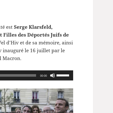
ité est
Serge Klarsfeld,
t Filles des Déportés Juifs de
Vel d’Hiv et de sa mémoire, ainsi
 inauguré le 16 juillet par le
l Macron.
Utilisez
00:00
les
flèches
haut/bas
pour