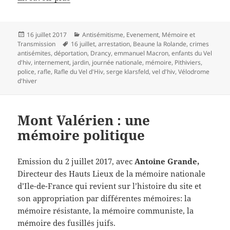
Publié
Catégories
16 juillet 2017
Antisémitisme
,
Evenement
,
Mémoire et
le
Mots-
Transmission
16 juillet
,
arrestation
,
Beaune la Rolande
,
crimes
clés
antisémites
,
déportation
,
Drancy
,
emmanuel Macron
,
enfants du Vel
d'hiv
,
internement
,
jardin
,
journée nationale
,
mémoire
,
Pithiviers
,
police
,
rafle
,
Rafle du Vel d'Hiv
,
serge klarsfeld
,
vel d'hiv
,
Vélodrome
d'hiver
Mont Valérien : une
mémoire politique
Emission du 2 juillet 2017, avec
Antoine Grande,
Directeur des Hauts Lieux de la mémoire nationale
d’Ile-de-France qui revient sur l’histoire du site et
son appropriation par différentes mémoires: la
mémoire résistante, la mémoire communiste, la
mémoire des fusillés juifs.