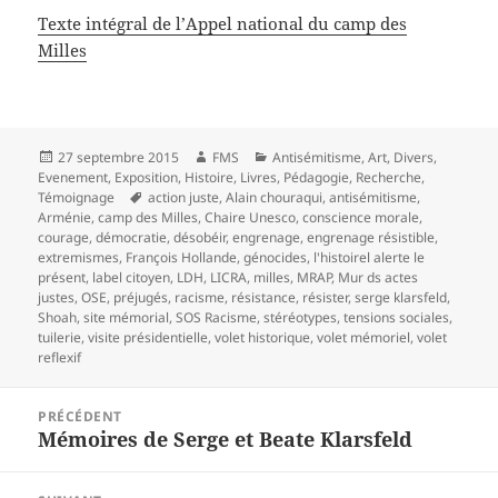
Texte intégral de l’Appel national du camp des
Milles
Publié
Auteur
Catégories
27 septembre 2015
FMS
Antisémitisme
,
Art
,
Divers
,
le
Evenement
,
Exposition
,
Histoire
,
Livres
,
Pédagogie
,
Recherche
,
Mots-
Témoignage
action juste
,
Alain chouraqui
,
antisémitisme
,
clés
Arménie
,
camp des Milles
,
Chaire Unesco
,
conscience morale
,
courage
,
démocratie
,
désobéir
,
engrenage
,
engrenage résistible
,
extremismes
,
François Hollande
,
génocides
,
l'histoirel alerte le
présent
,
label citoyen
,
LDH
,
LICRA
,
milles
,
MRAP
,
Mur ds actes
justes
,
OSE
,
préjugés
,
racisme
,
résistance
,
résister
,
serge klarsfeld
,
Shoah
,
site mémorial
,
SOS Racisme
,
stéréotypes
,
tensions sociales
,
tuilerie
,
visite présidentielle
,
volet historique
,
volet mémoriel
,
volet
reflexif
Navigation
PRÉCÉDENT
de
Mémoires de Serge et Beate Klarsfeld
Article
l’article
précédent :