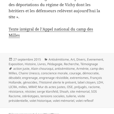
des déportations du régime de Vichy dont les
héritiers et les défenseurs relèvent aujourd’hui la
tête ».
Texte intégral de l’Appel national du camp des
Milles
Publié
Catégories
27 septembre 2015
Antisémitisme
,
Art
,
Divers
,
Evenement
,
le
Exposition
,
Histoire
,
Livres
,
Pédagogie
,
Recherche
,
Témoignage
Mots-
action juste
,
Alain chouraqui
,
antisémitisme
,
Arménie
,
camp des
clés
Milles
,
Chaire Unesco
,
conscience morale
,
courage
,
démocratie
,
désobéir
,
engrenage
,
engrenage résistible
,
extremismes
,
François
Hollande
,
génocides
,
l'histoirel alerte le présent
,
label citoyen
,
LDH
,
LICRA
,
milles
,
MRAP
,
Mur ds actes justes
,
OSE
,
préjugés
,
racisme
,
résistance
,
résister
,
serge klarsfeld
,
Shoah
,
site mémorial
,
SOS
Racisme
,
stéréotypes
,
tensions sociales
,
tuilerie
,
visite
présidentielle
,
volet historique
,
volet mémoriel
,
volet reflexif