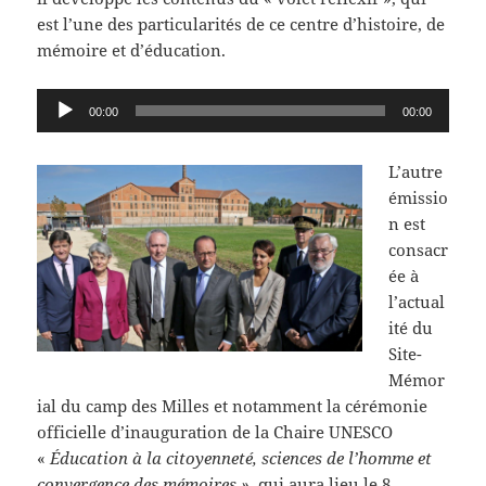
est l’une des particularités de ce centre d’histoire, de
mémoire et d’éducation.
Lecteur
00:00
00:00
audio
L’autre
émissio
n est
consacr
ée à
l’actual
ité du
Site-
Mémor
ial du camp des Milles et notamment la cérémonie
officielle d’inauguration de la Chaire UNESCO
«
Éducation à la citoyenneté, sciences de l’homme et
convergence des mémoires »
, qui aura lieu le 8