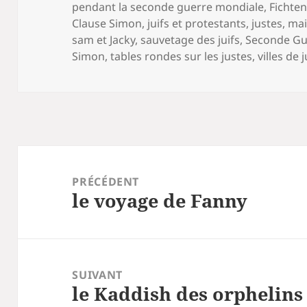
clés
pendant la seconde guerre mondiale
,
Fichte
Clause Simon
,
juifs et protestants
,
justes
,
mai
sam et Jacky
,
sauvetage des juifs
,
Seconde Gu
Simon
,
tables rondes sur les justes
,
villes de 
Navigation
de
PRÉCÉDENT
le voyage de Fanny
l’article
Article
précédent :
SUIVANT
le Kaddish des orphelins
Article