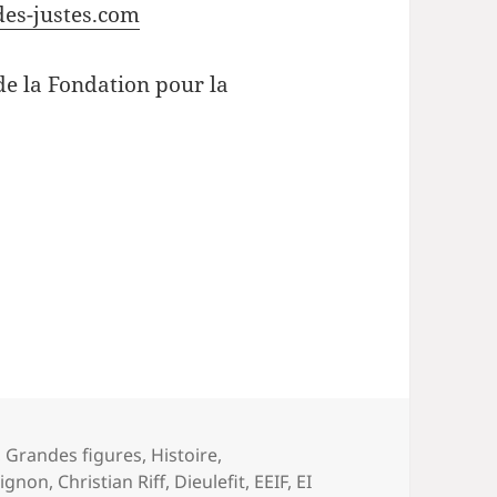
des-justes.com
de la Fondation pour la
,
Grandes figures
,
Histoire
,
ignon
,
Christian Riff
,
Dieulefit
,
EEIF
,
EI