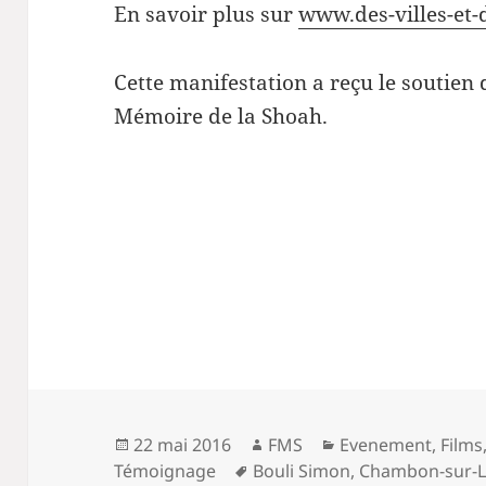
En savoir plus sur
www.des-villes-et-
Cette manifestation a reçu le soutien 
Mémoire de la Shoah.
Publié
Auteur
Catégories
22 mai 2016
FMS
Evenement
,
Films
le
Mots-
Témoignage
Bouli Simon
,
Chambon-sur-L