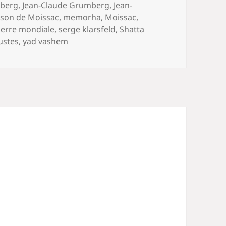
nberg
,
Jean-Claude Grumberg
,
Jean-
son de Moissac
,
memorha
,
Moissac
,
erre mondiale
,
serge klarsfeld
,
Shatta
justes
,
yad vashem