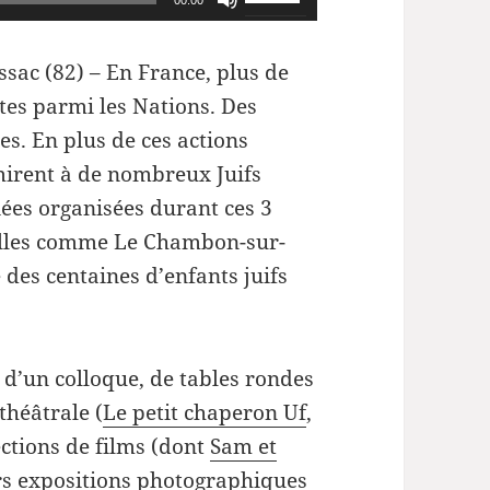
00:00
les
flèches
ssac (82) –
En France, plus de
haut/bas
tes parmi les Nations. Des
pour
es. En plus de ces actions
augmenter
rmirent à de nombreux Juifs
ou
iées organisées durant ces 3
diminuer
illes comme Le Chambon-sur-
le
 des centaines d’enfants juifs
volume.
 d’un colloque, de tables rondes
théâtrale (
Le petit chaperon Uf
,
ctions de films (dont
Sam et
eurs expositions photographiques