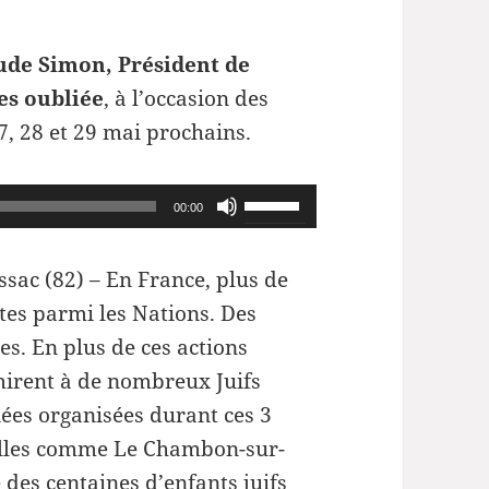
ude Simon, Président de
tes oubliée
, à l’occasion des
7, 28 et 29 mai prochains.
Utilisez
00:00
les
flèches
ssac (82) –
En France, plus de
haut/bas
tes parmi les Nations. Des
pour
es. En plus de ces actions
augmenter
rmirent à de nombreux Juifs
ou
iées organisées durant ces 3
diminuer
illes comme Le Chambon-sur-
le
 des centaines d’enfants juifs