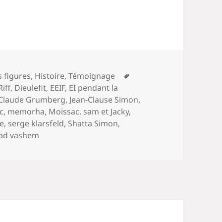
Mots-
 figures
,
Histoire
,
Témoignage
clés
Riff
,
Dieulefit
,
EEIF
,
EI pendant la
-Claude Grumberg
,
Jean-Clause Simon
,
c
,
memorha
,
Moissac
,
sam et Jacky
,
e
,
serge klarsfeld
,
Shatta Simon
,
ad vashem