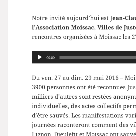
Notre invité aujourd’hui est J
ean-Cla
l’Association Moissac, Villes de Jus
rencontres organisées à Moissac les 2
Lecteur
00:00
audio
Du ven. 27 au dim. 29 mai 2016 – Moi
3900 personnes ont été reconnues Jus
milliers d’autres sont restées anonym
individuelles, des actes collectifs pe
d’être sauvés. Les manifestations var
journées raconteront comment des v
Lignon, Dieulefit et Moissac ont sauvé