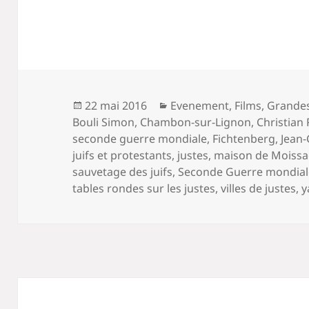
Publié
Catégories
22 mai 2016
Evenement
,
Films
,
Grandes
le
Bouli Simon
,
Chambon-sur-Lignon
,
Christian 
seconde guerre mondiale
,
Fichtenberg
,
Jean
juifs et protestants
,
justes
,
maison de Moissa
sauvetage des juifs
,
Seconde Guerre mondial
tables rondes sur les justes
,
villes de justes
,
y