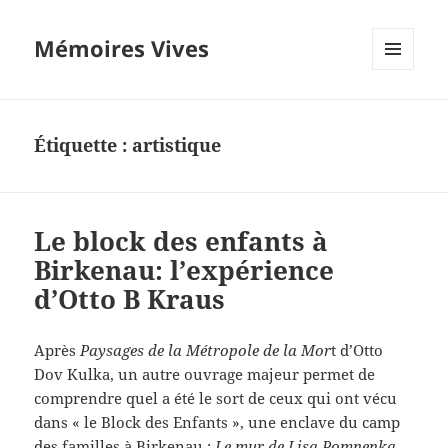
Mémoires Vives
MENU
ET
WIDGETS
Étiquette :
artistique
Le block des enfants à
Birkenau: l’expérience
d’Otto B Kraus
Après
Paysages de la Métropole de la Mor
t d’Otto
Dov Kulka, un autre ouvrage majeur permet de
comprendre quel a été le sort de ceux qui ont vécu
dans « le Block des Enfants », une enclave du camp
des familles à Birkenau :
Le mur de Lisa Pomnenka,