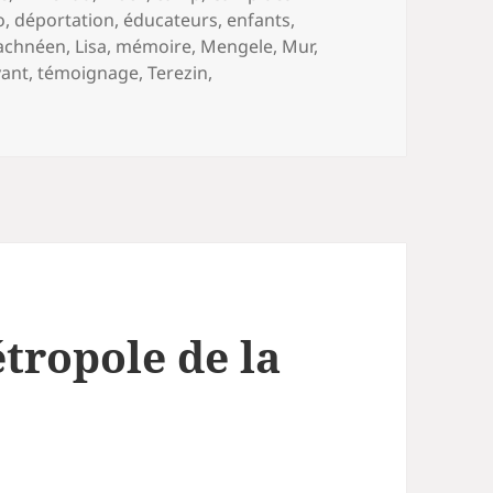
o
,
déportation
,
éducateurs
,
enfants
,
rachnéen
,
Lisa
,
mémoire
,
Mengele
,
Mur
,
vant
,
témoignage
,
Terezin
,
tropole de la