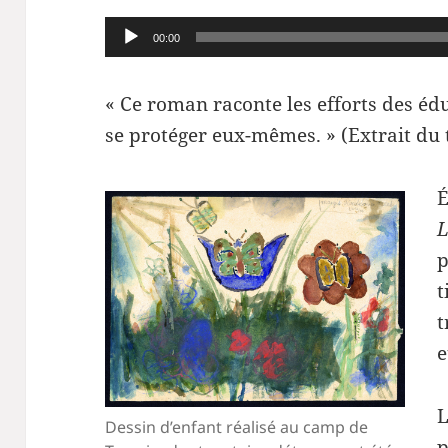
Lecteur
00:00
audio
« Ce roman raconte les efforts des édu
se protéger eux-mêmes. » (Extrait du 
É
L
p
t
t
e
L
Dessin d’enfant réalisé au camp de
p