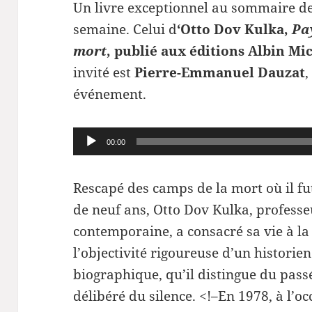
Un livre exceptionnel au sommaire de
semaine. Celui d
‘Otto Dov Kulka,
Pa
mort
, publié aux éditions Albin Mi
invité est
Pierre-Emmanuel Dauzat
,
événement.
Lecteur
00:00
audio
Rescapé des camps de la mort où il fut
de neuf ans, Otto Dov Kulka, professe
contemporaine, a consacré sa vie à la 
l’objectivité rigoureuse d’un historie
biographique, qu’il distingue du pas
délibéré du silence. <!–En 1978, à l’o