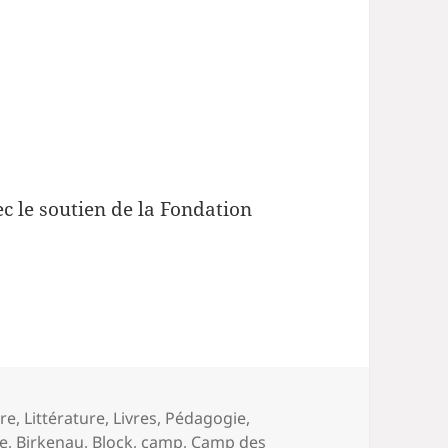
ec le soutien de la Fondation
ire
,
Littérature
,
Livres
,
Pédagogie
,
ue
,
Birkenau
,
Block
,
camp
,
Camp des