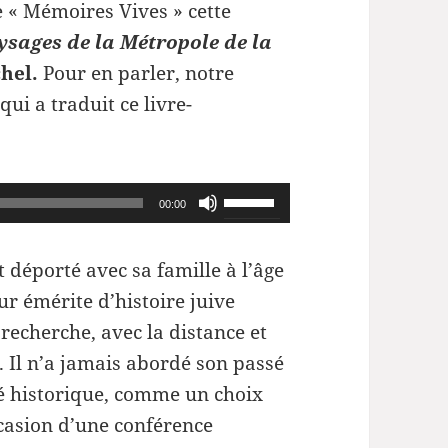
 « Mémoires Vives » cette
ysages de la Métropole de la
chel.
Pour en parler, notre
 qui a traduit ce livre-
Utilisez
00:00
les
flèches
 déporté avec sa famille à l’âge
haut/bas
ur émérite d’histoire juive
pour
recherche, avec la distance et
augmenter
n. Il n’a jamais abordé son passé
ou
sé historique, comme un choix
diminuer
ccasion d’une conférence
le