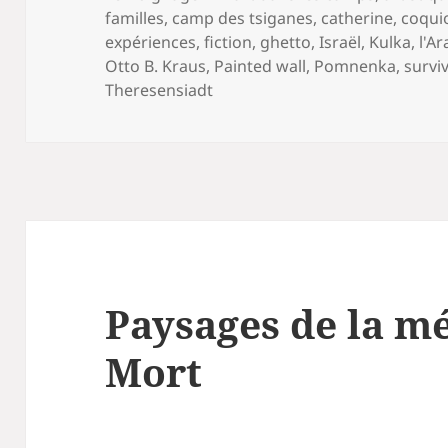
clés
familles
,
camp des tsiganes
,
catherine
,
coqui
expériences
,
fiction
,
ghetto
,
Israël
,
Kulka
,
l'A
Otto B. Kraus
,
Painted wall
,
Pomnenka
,
survi
Theresensiadt
Paysages de la mé
Mort