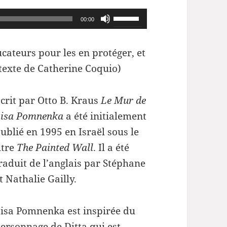
Utilisez
00:00
les
flèches
cateurs pour les en protéger, et
haut/bas
texte de Catherine Coquio)
pour
augmenter
crit par Otto B. Kraus
Le Mur de
ou
isa Pomnenka
a été initialement
diminuer
ublié en 1995 en Israël sous le
le
itre
The Painted Wall
. Il a été
volume.
raduit de l’anglais par Stéphane
t Nathalie Gailly.
isa Pomnenka est inspirée du
ersonnage de Ditta qui est