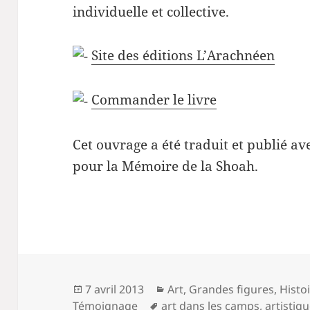
individuelle et collective.
Site des éditions L’Arachnéen
Commander le livre
Cet ouvrage a été traduit et publié av
pour la Mémoire de la Shoah.
Publié
Catégories
7 avril 2013
Art
,
Grandes figures
,
Histo
le
Mots-
Témoignage
art dans les camps
,
artistiq