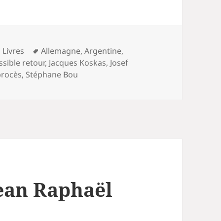
Mots-
,
Livres
Allemagne
,
Argentine
,
clés
sible retour
,
Jacques Koskas
,
Josef
procès
,
Stéphane Bou
ean Raphaël