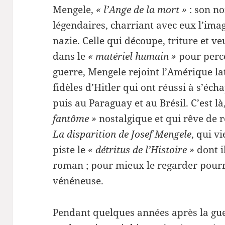
Mengele,
« l’Ange de la mort »
: son n
légendaires, charriant avec eux l’imag
nazie. Celle qui découpe, triture et ve
dans le
« matériel humain »
pour perce
guerre, Mengele rejoint l’Amérique lat
fidèles d’Hitler qui ont réussi à s’éc
puis au Paraguay et au Brésil. C’est là
fantôme »
nostalgique et qui rêve de 
La disparition de Josef Mengele
, qui v
piste le
« détritus de l’Histoire »
dont i
roman ; pour mieux le regarder pour
vénéneuse.
Pendant quelques années après la gu