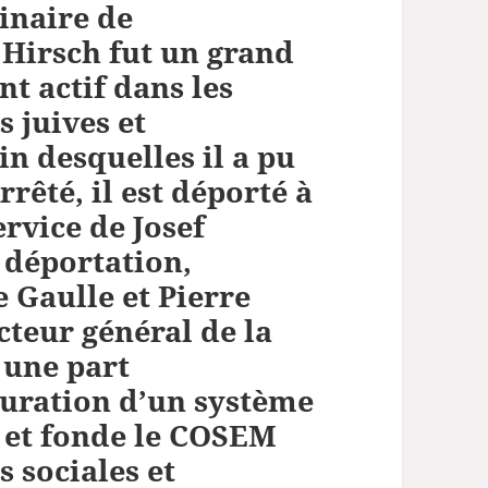
inaire de
augmenter
ou
Hirsch fut un grand
diminuer
nt actif dans les
le
 juives et
volume.
n desquelles il a pu
rrêté, il est déporté à
ervice de Josef
 déportation,
e Gaulle et Pierre
cteur général de la
d une part
auration d’un système
 et fonde le COSEM
 sociales et