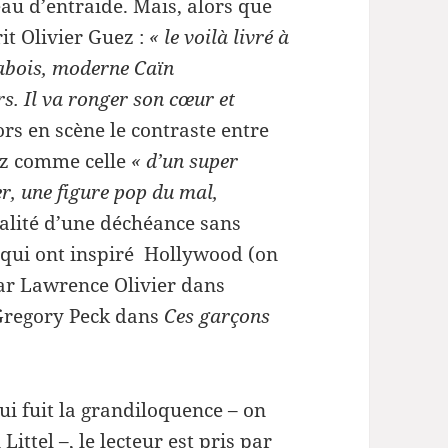
eau d’entraide. Mais, alors que
it Olivier Guez :
« le voilà livré à
 abois, moderne Caïn
s. Il va ronger son cœur et
lors en scène le contraste entre
ez comme celle
« d’un super
er, une figure pop du mal,
éalité d’une déchéance sans
qui ont inspiré Hollywood (on
ar Lawrence Olivier dans
 Gregory Peck dans
Ces garçons
qui fuit la grandiloquence – on
ittel –, le lecteur est pris par