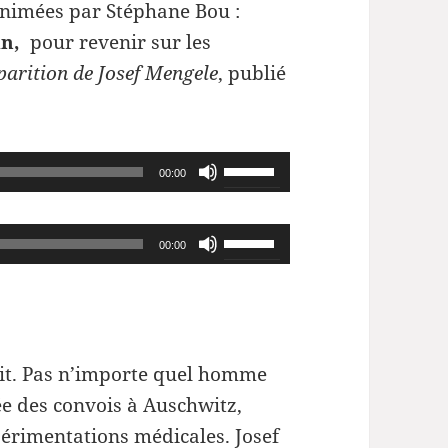
animées par Stéphane Bou :
in,
pour revenir sur les
parition de Josef Mengele
, publié
Utilisez
00:00
les
flèches
Utilisez
00:00
haut/bas
les
pour
flèches
augmenter
haut/bas
ou
pour
rit. Pas n’importe quel homme
diminuer
augmenter
vée des convois à Auschwitz,
le
ou
périmentations médicales. Josef
volume.