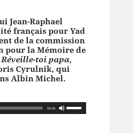
hui
Jean-Raphael
ité français pour Yad
dent de la commission
on pour la Mémoire de
Réveille-toi papa,
oris Cyrulnik, qui
ons Albin Michel
.
Utilisez
00:00
les
flèches
haut/bas
pour