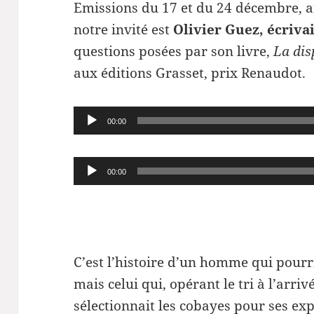
Emissions du 17 et du 24 décembre, 
notre invité est
Olivier Guez, écriva
questions posées par son livre,
La dis
aux éditions Grasset, prix Renaudot.
Lecteur
00:00
audio
Lecteur
00:00
audio
C’est l’histoire d’un homme qui pour
mais celui qui, opérant le tri à l’arri
sélectionnait les cobayes pour ses ex