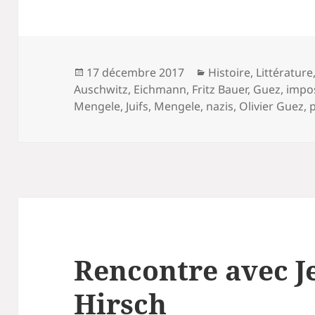
Publié
Catégories
17 décembre 2017
Histoire
,
Littérature
le
Auschwitz
,
Eichmann
,
Fritz Bauer
,
Guez
,
impos
Mengele
,
Juifs
,
Mengele
,
nazis
,
Olivier Guez
,
Rencontre avec J
Hirsch