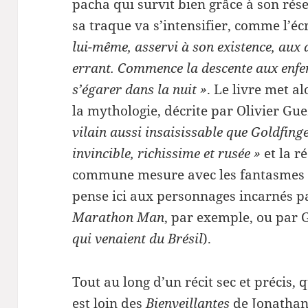
pacha qui survit bien grâce à son rés
sa traque va s’intensifier, comme l’écr
lui-même, asservi à son existence, aux
errant. Commence la descente aux enfer
s’égarer dans la nuit »
. Le livre met a
la mythologie, décrite par Olivier Gu
vilain aussi insaisissable que Goldfing
invincible, richissime et rusée »
et la r
commune mesure avec les fantasmes 
pense ici aux personnages incarnés p
Marathon Man
, par exemple, ou par
qui venaient du Brésil
).
Tout au long d’un récit sec et précis, 
est loin des
Bienveillantes
de Jonathan L