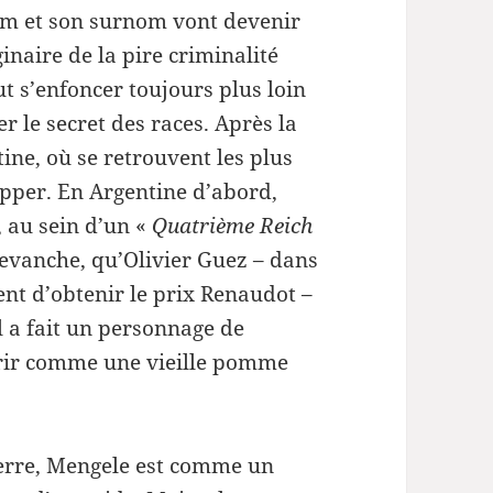
diminuer
om et son surnom vont devenir
le
inaire de la pire criminalité
volume.
ut s’enfoncer toujours plus loin
r le secret des races. Après la
ine, où se retrouvent les plus
happer. En Argentine d’abord,
, au sein d’un «
Quatrième Reich
revanche, qu’Olivier Guez – dans
ient d’obtenir le prix Renaudot –
l a fait un personnage de
rir comme une vieille pomme
erre, Mengele est comme un