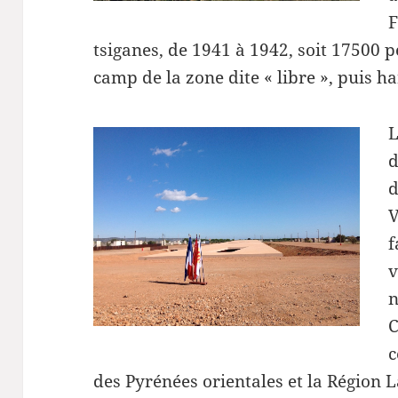
F
tsiganes, de 1941 à 1942, soit 17500 
camp de la zone dite « libre », puis h
L
d
d
V
f
v
n
C
c
des Pyrénées orientales et la Région 