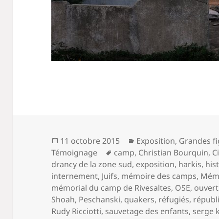
Publié
Catégories
11 octobre 2015
Exposition
,
Grandes f
le
Mots-
Témoignage
camp
,
Christian Bourquin
,
C
clés
drancy de la zone sud
,
exposition
,
harkis
,
his
internement
,
Juifs
,
mémoire des camps
,
Mémo
mémorial du camp de Rivesaltes
,
OSE
,
ouver
Shoah
,
Peschanski
,
quakers
,
réfugiés
,
républ
Rudy Ricciotti
,
sauvetage des enfants
,
serge k