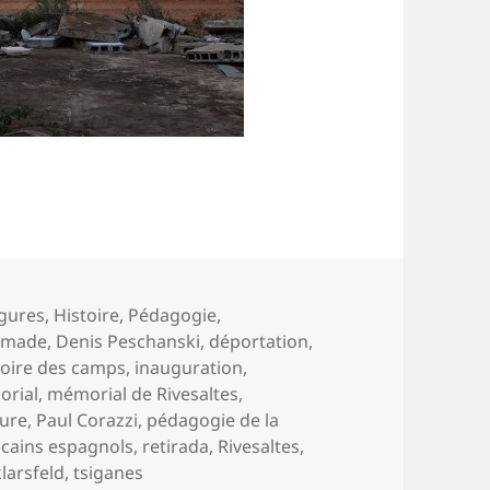
igures
,
Histoire
,
Pédagogie
,
imade
,
Denis Peschanski
,
déportation
,
toire des camps
,
inauguration
,
rial
,
mémorial de Rivesaltes
,
ture
,
Paul Corazzi
,
pédagogie de la
icains espagnols
,
retirada
,
Rivesaltes
,
larsfeld
,
tsiganes