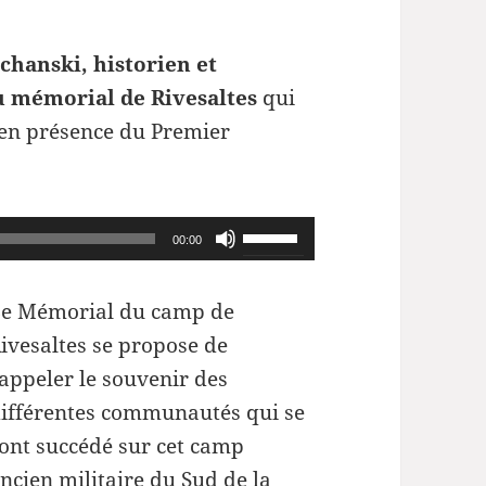
chanski, historien et
du mémorial de Rivesaltes
qui
 en présence du Premier
Utilisez
00:00
les
flèches
e Mémorial du camp de
haut/bas
ivesaltes se propose de
pour
appeler le souvenir des
augmenter
ifférentes communautés qui se
ou
ont succédé sur cet camp
diminuer
ncien militaire du Sud de la