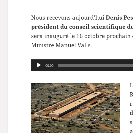
Nous recevons aujourd’hui
Denis Pes
président du conseil scientifique 
sera inauguré le 16 octobre prochain
Ministre Manuel Valls.
Lecteur
00:00
audio
L
R
r
d
s
a