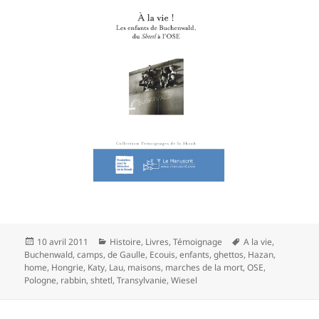
Publié
Catégories
Mots-
10 avril 2011
Histoire
,
Livres
,
Témoignage
A la vie
,
le
clés
Buchenwald
,
camps
,
de Gaulle
,
Ecouis
,
enfants
,
ghettos
,
Hazan
,
home
,
Hongrie
,
Katy
,
Lau
,
maisons
,
marches de la mort
,
OSE
,
Pologne
,
rabbin
,
shtetl
,
Transylvanie
,
Wiesel