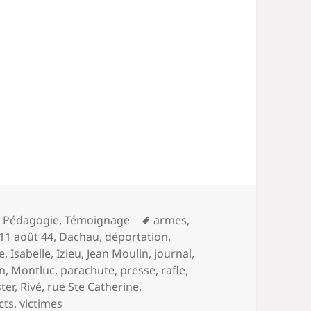
Mots-
,
Pédagogie
,
Témoignage
armes
,
clés
11 août 44
,
Dachau
,
déportation
,
e
,
Isabelle
,
Izieu
,
Jean Moulin
,
journal
,
on
,
Montluc
,
parachute
,
presse
,
rafle
,
ster
,
Rivé
,
rue Ste Catherine
,
cts
,
victimes