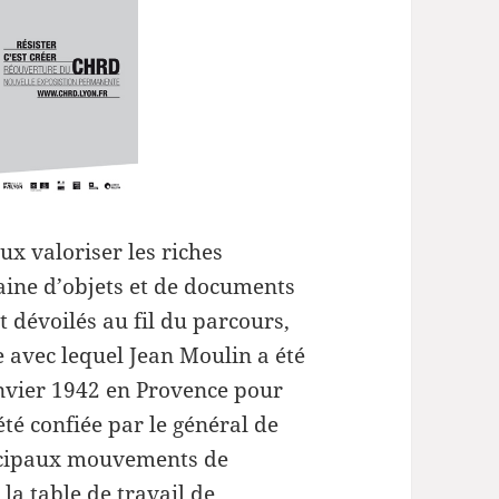
pour
augmenter
ou
diminuer
le
volume.
x valoriser les riches
taine d’objets et de documents
t dévoilés au fil du parcours,
avec lequel Jean Moulin a été
anvier 1942 en Provence pour
été confiée par le général de
rincipaux mouvements de
a table de travail de