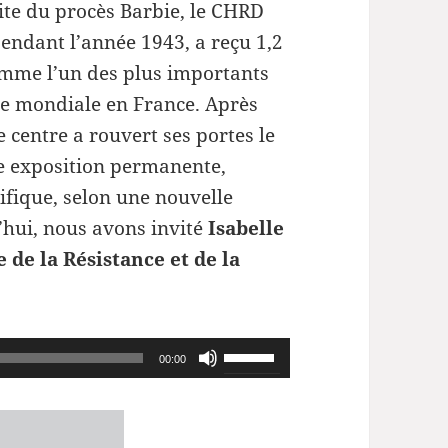
ite du procès Barbie, le CHRD
pendant l’année 1943, a reçu 1,2
comme l’un des plus importants
re mondiale en France. Après
 centre a rouvert ses portes le
e exposition permanente,
ifique, selon une nouvelle
’hui, nous avons invité
Isabelle
 de la Résistance et de la
Utilisez
00:00
les
flèches
haut/bas