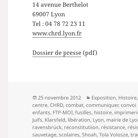
14 avenue Berthelot
69007 Lyon
Tel : 04 78 72 23 11
www.chrd.lyon.fr
Dossier de presse
(pdf)
Publié
Catégories
25 novembre 2012
Exposition
,
Histoire
le
centre
,
CHRD
,
combat
,
communiquer
,
convoi 
enfants
,
FTP-MOI
,
fusilles
,
histoire
,
imprimeri
Juifs
,
Klarsfeld
,
libération
,
Lyon
,
mairie de Ly
ravensbrück
,
reconstitutiion
,
résistance
,
rési
sauvetage
,
scolaires
,
Shoah
,
Tola Volosze
,
tra