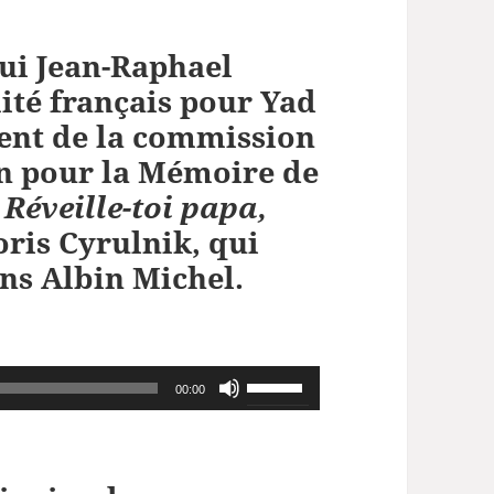
hui
Jean-Raphael
ité français pour Yad
dent de la commission
on pour la Mémoire de
Réveille-toi papa,
oris Cyrulnik, qui
ons Albin Michel
.
Utilisez
00:00
les
flèches
haut/bas
pour