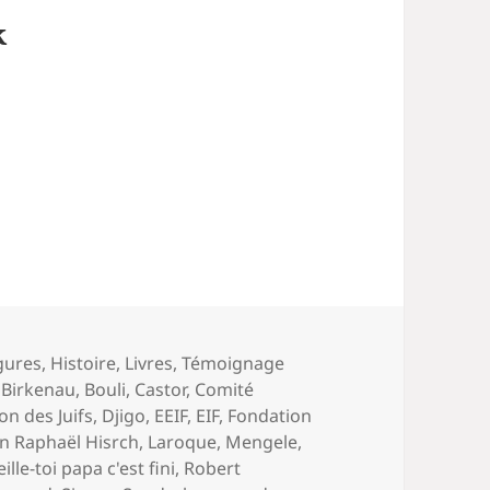
k
gures
,
Histoire
,
Livres
,
Témoignage
,
Birkenau
,
Bouli
,
Castor
,
Comité
on des Juifs
,
Djigo
,
EEIF
,
EIF
,
Fondation
an Raphaël Hisrch
,
Laroque
,
Mengele
,
eille-toi papa c'est fini
,
Robert