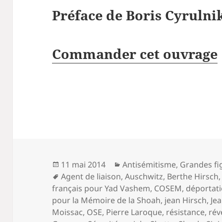
Préface de Boris Cyrulni
Commander cet ouvrage
Publié
Catégories
11 mai 2014
Antisémitisme
,
Grandes fi
le
Mots-
Agent de liaison
,
Auschwitz
,
Berthe Hirsch
clés
français pour Yad Vashem
,
COSEM
,
déportati
pour la Mémoire de la Shoah
,
jean Hirsch
,
Je
Moissac
,
OSE
,
Pierre Laroque
,
résistance
,
rév