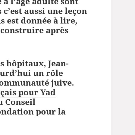
à l’âge adulte sont
 c’est aussi une leçon
s est donnée à lire,
t construire après
s hôpitaux, Jean-
urd’hui un rôle
 communauté juive.
çais pour Yad
u Conseil
ondation pour la