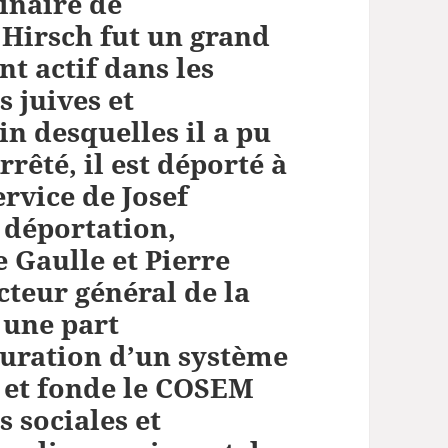
inaire de
augmenter
ou
Hirsch fut un grand
diminuer
nt actif dans les
le
 juives et
volume.
n desquelles il a pu
rrêté, il est déporté à
ervice de Josef
 déportation,
e Gaulle et Pierre
cteur général de la
d une part
auration d’un système
 et fonde le COSEM
 sociales et