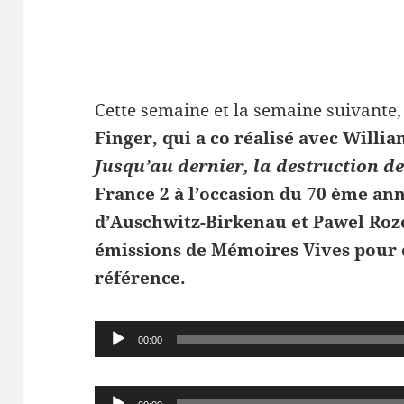
Cette semaine et la semaine suivante
Finger, qui a co réalisé avec Willia
Jusqu’au dernier, la destruction de
France 2 à l’occasion du 70 ème ann
d’Auschwitz-Birkenau et Pawel Roze
émissions de Mémoires Vives pour c
référence.
Lecteur
00:00
audio
Lecteur