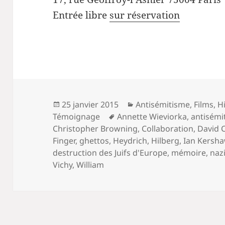
Entrée libre
sur réservation
Publié
Catégories
25 janvier 2015
Antisémitisme
,
Films
,
H
le
Mots-
Témoignage
Annette Wieviorka
,
antisémi
clés
Christopher Browning
,
Collaboration
,
David C
Finger
,
ghettos
,
Heydrich
,
Hilberg
,
Ian Kersh
destruction des Juifs d'Europe
,
mémoire
,
naz
Vichy
,
William