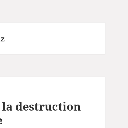
az
 la destruction
e