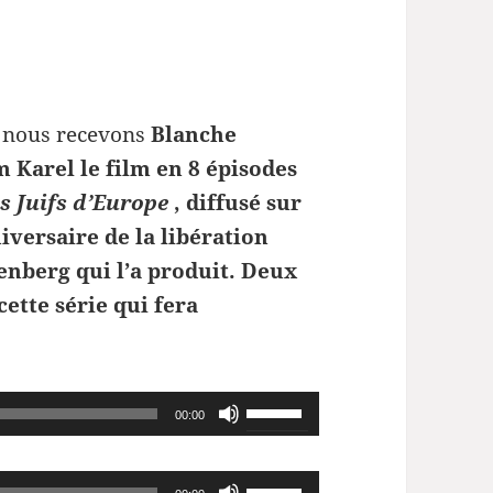
, nous recevons
Blanche
m Karel le film en 8 épisodes
s Juifs d’Europe
, diffusé sur
iversaire de la libération
nberg qui l’a produit. Deux
ette série qui fera
Utilisez
00:00
les
flèches
Utilisez