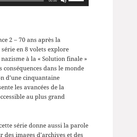
00:00
haut/bas
les
pour
flèches
augmenter
haut/bas
ou
pour
nce 2 –
70 ans après la
diminuer
augmenter
série en 8 volets explore
le
ou
 nazisme à la « Solution finale »
volume.
diminuer
es conséquences dans le monde
le
ion d’une cinquantaine
volume.
sente les avancées de la
accessible au plus grand
cette série donne aussi la parole
r des images d’archives et des