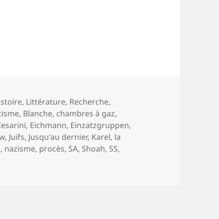
istoire
,
Littérature
,
Recherche
,
tisme
,
Blanche
,
chambres à gaz
,
esarini
,
Eichmann
,
Einzatzgruppen
,
aw
,
Juifs
,
Jusqu'au dernier
,
Karel
,
la
i
,
nazisme
,
procès
,
SA
,
Shoah
,
SS
,