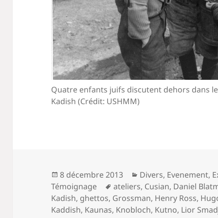
Quatre enfants juifs discutent dehors dans 
Kadish (Crédit: USHMM)
Publié
Catégories
8 décembre 2013
Divers
,
Evenement
,
E
le
Mots-
Témoignage
ateliers
,
Cusian
,
Daniel Blat
clés
Kadish
,
ghettos
,
Grossman
,
Henry Ross
,
Hugo
Kaddish
,
Kaunas
,
Knobloch
,
Kutno
,
Lior Smad