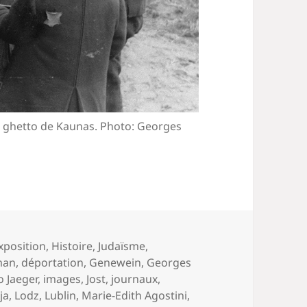
le ghetto de Kaunas. Photo: Georges
xposition
,
Histoire
,
Judaïsme
,
man
,
déportation
,
Genewein
,
Georges
 Jaeger
,
images
,
Jost
,
journaux
,
ja
,
Lodz
,
Lublin
,
Marie-Edith Agostini
,