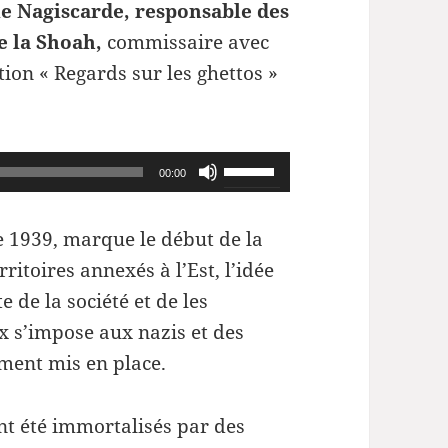
e Nagiscarde, responsable des
e la Shoah,
commissaire avec
tion « Regards sur les ghettos »
Utilisez
00:00
les
flèches
e 1939, marque le début de la
haut/bas
itoires annexés à l’Est, l’idée
pour
e de la société et de les
augmenter
x s’impose aux nazis et des
ou
ment mis en place.
diminuer
le
nt été immortalisés par des
volume.