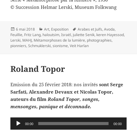
© Succession Helmar Lerski, Museum Folkwang
Publié
Catégories
Mots-
6 mai 2018
Art
,
Exposition
Arabes et Juifs
,
Avoda
,
le
clés
Feuillie
,
Fritz Lang
,
haloutsim
,
Israël
,
juliette Senik
,
keren Hayessod
,
Lerski
,
MAHJ
,
Métamorphoses de la lumière
,
photographies
,
pionniers
,
Schmuklerski
,
sionisme
,
Veit Harlan
Roland Topor
Emission du 25 février 2018: nos invités
sont Serge
Sarfati, Alexandre Devaux et Nicolas Topor,
auteurs du film
Roland Topor, songes,
mensonges, panique et déconnade.
Lecteur
00:00
00:00
audio