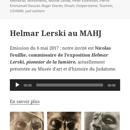
Mémorial
,
Monuments
,
Moshe Safdie
,
Peter Eisenman
,
Pierre
Emmanuel Dauzat
,
Roger Diener
,
Shoah
,
Stolpersteine
,
Teamim
,
USHMM
,
yad vashem
Helmar Lerski au MAHJ
Emission du 6 mai 2017 : notre invité est
Nicolas
Feuillie, commissaire de l’exposition
Helmar
Lerski, pionnier de la lumière,
actuellement
présentée au Musée d’art et d’histoire du Judaïsme.
Lecteur
00:00
00:00
audio
En savoir plus