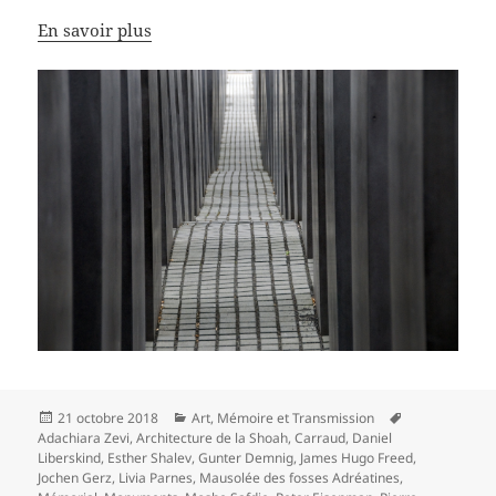
En savoir plus
Publié
Catégories
Mots-
21 octobre 2018
Art
,
Mémoire et Transmission
le
clés
Adachiara Zevi
,
Architecture de la Shoah
,
Carraud
,
Daniel
Liberskind
,
Esther Shalev
,
Gunter Demnig
,
James Hugo Freed
,
Jochen Gerz
,
Livia Parnes
,
Mausolée des fosses Adréatines
,