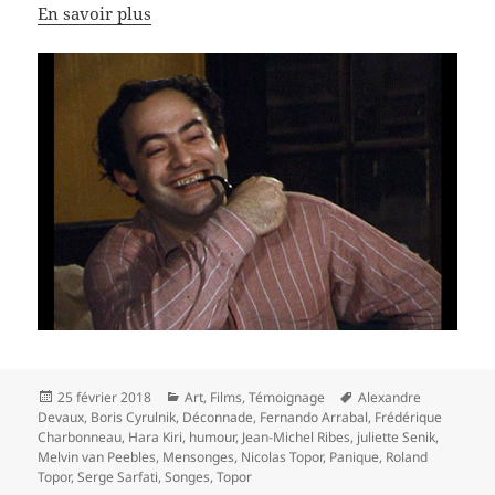
En savoir plus
Publié
Catégories
Mots-
25 février 2018
Art
,
Films
,
Témoignage
Alexandre
le
clés
Devaux
,
Boris Cyrulnik
,
Déconnade
,
Fernando Arrabal
,
Frédérique
Charbonneau
,
Hara Kiri
,
humour
,
Jean-Michel Ribes
,
juliette Senik
,
Melvin van Peebles
,
Mensonges
,
Nicolas Topor
,
Panique
,
Roland
Topor
,
Serge Sarfati
,
Songes
,
Topor