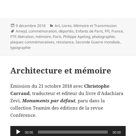
Publié
Catégories
9 décembre 2018
Art
,
Livres
,
Mémoire et Transmission
le
Mots-
Amejd
,
commémoration
,
déportés
,
Enfants de Paris
,
FFI
,
France
,
clés
FTP
,
libération
,
mémoire
,
Paris
,
Philippe Apeloig
,
photographie
,
plaques commémoratives
,
résistance
,
Seconde Guerre mondiale
,
typographie
Architecture et mémoire
Émission du 21 octobre 2018 avec
Christophe
Carraud
, traducteur et éditeur du livre d’Adachiara
Zevi,
Monuments par défaut
,
paru dans la
collection Teamim des éditions de la revue
Conférence.
Lecteur
00:00
00:00