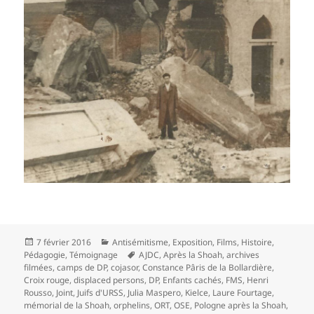
Publié
Catégories
7 février 2016
Antisémitisme
,
Exposition
,
Films
,
Histoire
,
le
Mots-
Pédagogie
,
Témoignage
AJDC
,
Après la Shoah
,
archives
clés
filmées
,
camps de DP
,
cojasor
,
Constance Pâris de la Bollardière
,
Croix rouge
,
displaced persons
,
DP
,
Enfants cachés
,
FMS
,
Henri
Rousso
,
Joint
,
Juifs d'URSS
,
Julia Maspero
,
Kielce
,
Laure Fourtage
,
mémorial de la Shoah
,
orphelins
,
ORT
,
OSE
,
Pologne après la Shoah
,