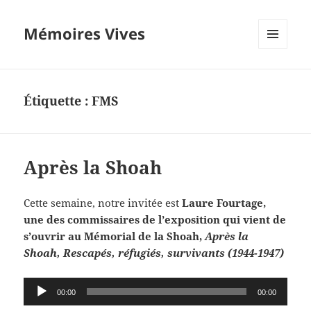
Mémoires Vives
MENU
ET
WIDGETS
Étiquette :
FMS
Après la Shoah
Cette semaine, notre invitée est
Laure Fourtage,
une des commissaires de l’exposition qui vient de
s’ouvrir au Mémorial de la Shoah,
Après la
Shoah, Rescapés, réfugiés, survivants (1944-1947)
Lecteur
00:00
00:00
audio