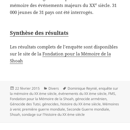
e
mémoire des événements majeurs du XX
siècle. 31
000 jeunes de 31 pays ont été interrogés.
Synthèse des résultats
Les résultats complets de l’enquête sont disponibles
sur le site de la
Fondation pour la Mémoire de la
Shoah
Publié
Catégories
Mots-
22 février 2015
Divers
Dominique Reynié
,
enquête sur
le
clés
la mémoire du XX ème siècle
,
événements du XX ème siècle
,
FMS
,
Fondation pour la Mémoire de la Shoah
,
génocide arménien
,
Génocide des Tutsi
,
génocides
,
histoire du XX ème siècle
,
Mémoires
à venir
,
première guerre mondiale
,
Seconde Guerre mondiale
,
Shoah
,
sondage sur l'histoire du XX ème siècle