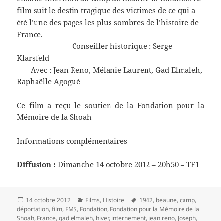
film suit le destin tragique des victimes de ce qui a
été l’une des pages les plus sombres de l’histoire de
France.
Conseiller historique : Serge
Klarsfeld
Avec : Jean Reno, Mélanie Laurent, Gad Elmaleh,
Raphaëlle Agogué
Ce film a reçu le soutien de la Fondation pour la
Mémoire de la Shoah
Informations complémentaires
Diffusion :
Dimanche 14 octobre 2012 – 20h50 – TF1
Publié
Catégories
Mots-
14 octobre 2012
Films
,
Histoire
1942
,
beaune
,
camp
,
le
clés
déportation
,
film
,
FMS
,
Fondation
,
Fondation pour la Mémoire de la
Shoah
,
France
,
gad elmaleh
,
hiver
,
internement
,
jean reno
,
Joseph
,