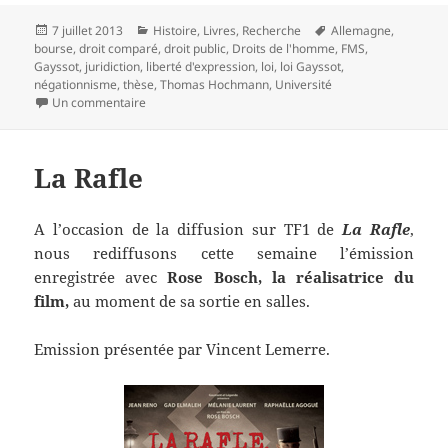
Publié
Catégories
Mots-
7 juillet 2013
Histoire
,
Livres
,
Recherche
Allemagne
,
le
clés
bourse
,
droit comparé
,
droit public
,
Droits de l'homme
,
FMS
,
Gayssot
,
juridiction
,
liberté d'expression
,
loi
,
loi Gayssot
,
négationnisme
,
thèse
,
Thomas Hochmann
,
Université
sur Le négationnisme face aux limites de la liberté d’e
Un commentaire
La Rafle
A l’occasion de la diffusion sur TF1 de
La Rafle
,
nous rediffusons cette semaine l’émission
enregistrée avec
Rose Bosch, la réalisatrice du
film,
au moment de sa sortie en salles.
Emission présentée par Vincent Lemerre.