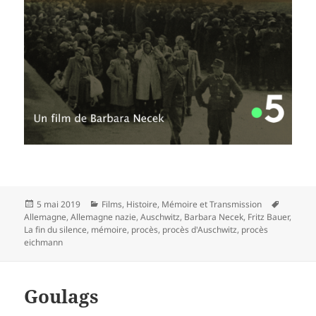
Publié
Catégories
Mots-
5 mai 2019
Films
,
Histoire
,
Mémoire et Transmission
le
clés
Allemagne
,
Allemagne nazie
,
Auschwitz
,
Barbara Necek
,
Fritz Bauer
,
La fin du silence
,
mémoire
,
procès
,
procès d'Auschwitz
,
procès
eichmann
Goulags