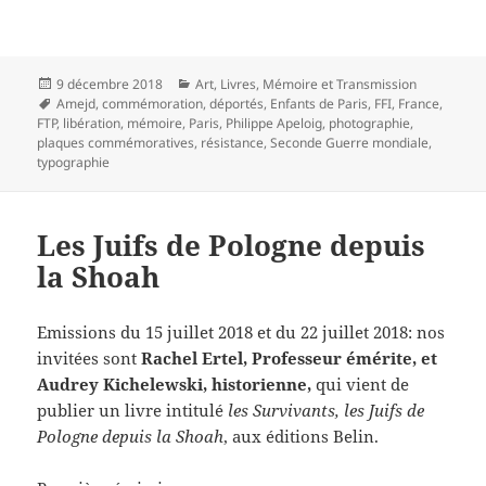
Publié
Catégories
9 décembre 2018
Art
,
Livres
,
Mémoire et Transmission
le
Mots-
Amejd
,
commémoration
,
déportés
,
Enfants de Paris
,
FFI
,
France
,
clés
FTP
,
libération
,
mémoire
,
Paris
,
Philippe Apeloig
,
photographie
,
plaques commémoratives
,
résistance
,
Seconde Guerre mondiale
,
typographie
Les Juifs de Pologne depuis
la Shoah
Emissions du 15 juillet 2018 et du 22 juillet 2018: nos
invitées sont
Rachel Ertel, Professeur émérite, et
Audrey Kichelewski, historienne,
qui vient de
publier un livre intitulé
les Survivants, les Juifs de
Pologne depuis la Shoah
, aux éditions Belin.