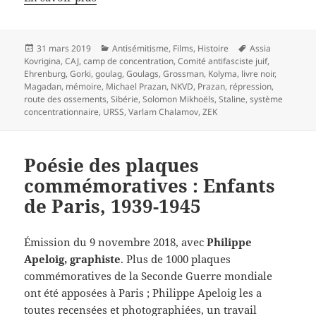
Publié
Catégories
Mots-
31 mars 2019
Antisémitisme
,
Films
,
Histoire
Assia
le
clés
Kovrigina
,
CAJ
,
camp de concentration
,
Comité antifasciste juif
,
Ehrenburg
,
Gorki
,
goulag
,
Goulags
,
Grossman
,
Kolyma
,
livre noir
,
Magadan
,
mémoire
,
Michael Prazan
,
NKVD
,
Prazan
,
répression
,
route des ossements
,
Sibérie
,
Solomon Mikhoëls
,
Staline
,
système
concentrationnaire
,
URSS
,
Varlam Chalamov
,
ZEK
Poésie des plaques
commémoratives : Enfants
de Paris, 1939-1945
Émission du 9 novembre 2018, avec
Philippe
Apeloig, graphiste
. Plus de 1000 plaques
commémoratives de la Seconde Guerre mondiale
ont été apposées à Paris ; Philippe Apeloig les a
toutes recensées et photographiées, un travail