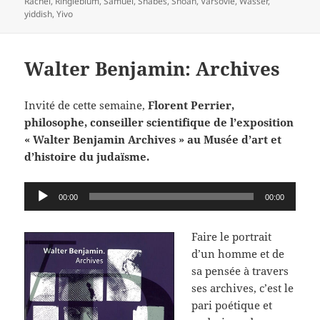
Rachel
,
Ringleblum
,
Samuel
,
Shabes
,
Shoah
,
Varsovie
,
Wasser
,
yiddish
,
Yivo
Walter Benjamin: Archives
Invité de cette semaine,
Florent Perrier,
philosophe, conseiller scientifique de l’exposition
« Walter Benjamin Archives » au Musée d’art et
d’histoire du judaïsme.
Lecteur
00:00
00:00
audio
Faire le portrait
d’un homme et de
sa pensée à travers
ses archives, c’est le
pari poétique et