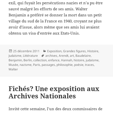
exil, qui fuyait les persécutions nazies et n’a pu être
sauvé malgré les efforts de ses amis. Walter
Benjamin a préféré se donner la mort dans un petit
village du sud de la France en 1940, croyant ne plus
avoir d’issue, alors même que ses amis lui avaient
obtenu un visa d’entrée aux Etats-Unis.
Publié
Catégories
25 décembre 2011
Exposition
,
Grandes figures
,
Histoire
,
le
Mots-
Judaïsme
,
Littérature
archives
,
Arendt
,
art
,
Baudelaire
,
clés
Benjamin
,
Berlin
,
collection
,
enfance
,
Hannah
,
histoire
,
judaïsme
,
Musée
,
nazisme
,
Paris
,
passages
,
philosophie
,
poésie
,
traces
,
Walter
Fichés? Une exposition aux
Archives Nationales
Invité cette semaine, l’un des deux commissaires de