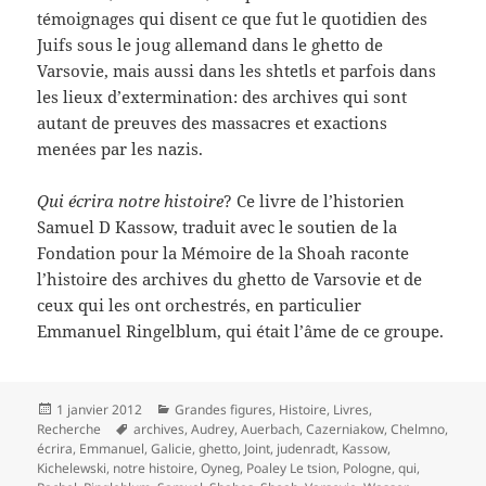
témoignages qui disent ce que fut le quotidien des
Juifs sous le joug allemand dans le ghetto de
Varsovie, mais aussi dans les shtetls et parfois dans
les lieux d’extermination: des archives qui sont
autant de preuves des massacres et exactions
menées par les nazis.
Qui écrira notre histoire
? Ce livre de l’historien
Samuel D Kassow, traduit avec le soutien de la
Fondation pour la Mémoire de la Shoah raconte
l’histoire des archives du ghetto de Varsovie et de
ceux qui les ont orchestrés, en particulier
Emmanuel Ringelblum, qui était l’âme de ce groupe.
Publié
Catégories
1 janvier 2012
Grandes figures
,
Histoire
,
Livres
,
le
Mots-
Recherche
archives
,
Audrey
,
Auerbach
,
Cazerniakow
,
Chelmno
,
clés
écrira
,
Emmanuel
,
Galicie
,
ghetto
,
Joint
,
judenradt
,
Kassow
,
Kichelewski
,
notre histoire
,
Oyneg
,
Poaley Le tsion
,
Pologne
,
qui
,