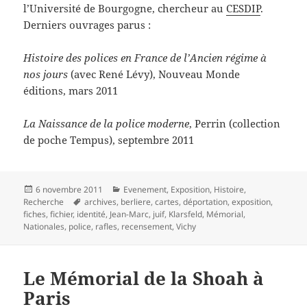
l’Université de Bourgogne, chercheur au
CESDIP
.
Derniers ouvrages parus :
Histoire des polices en France de l’Ancien régime à
nos jours
(avec René Lévy), Nouveau Monde
éditions, mars 2011
La Naissance de la police moderne
, Perrin (collection
de poche Tempus), septembre 2011
Publié
Catégories
6 novembre 2011
Evenement
,
Exposition
,
Histoire
,
le
Mots-
Recherche
archives
,
berliere
,
cartes
,
déportation
,
exposition
,
clés
fiches
,
fichier
,
identité
,
Jean-Marc
,
juif
,
Klarsfeld
,
Mémorial
,
Nationales
,
police
,
rafles
,
recensement
,
Vichy
Le Mémorial de la Shoah à
Paris